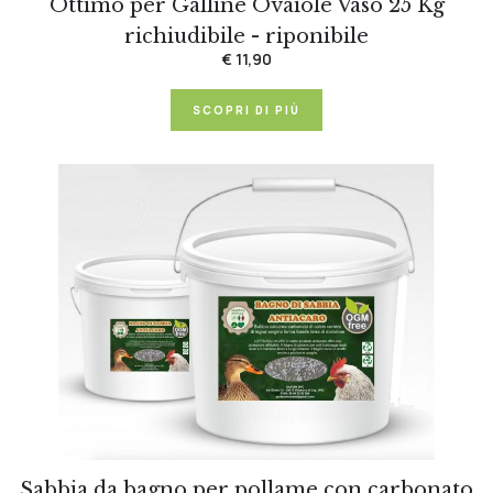
Ottimo per Galline Ovaiole Vaso 25 Kg
richiudibile - riponibile
€ 11,90
SCOPRI DI PIÙ
Sabbia da bagno per pollame con carbonato