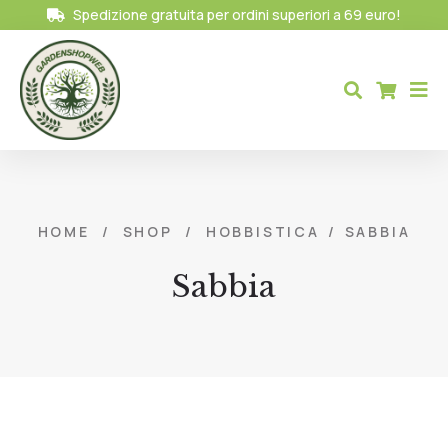
Spedizione gratuita per ordini superiori a 69 euro!
HOME
/
SHOP
/
HOBBISTICA
/
SABBIA
Sabbia