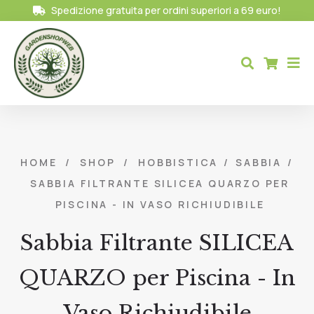
Spedizione gratuita per ordini superiori a 69 euro!
HOME
/
SHOP
/
HOBBISTICA
/
SABBIA
/
SABBIA FILTRANTE SILICEA QUARZO PER
PISCINA - IN VASO RICHIUDIBILE
Sabbia Filtrante SILICEA
QUARZO per Piscina - In
Vaso Richiudibile