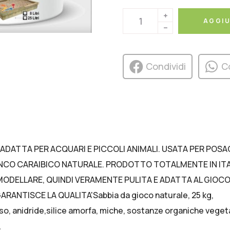
AGGIU
Condividi
C
NI, ADATTA PER ACQUARI E PICCOLI ANIMALI. USATA PER POS
IANCO CARAIBICO NATURALE. PRODOTTO TOTALMENTE IN ITA
DA MODELLARE, QUINDI VERAMENTE PULITA E ADATTA AL GIO
NTISCE LA QUALITA'Sabbia da gioco naturale, 25 kg,
, anidride,silice amorfa, miche, sostanze organiche vegetali,
,