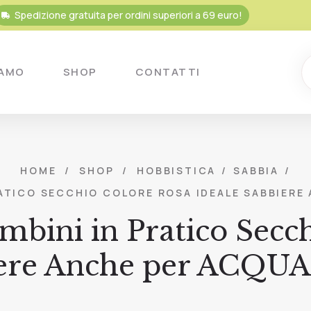
Spedizione gratuita per ordini superiori a 69 euro!
IAMO
SHOP
CONTATTI
HOME
/
SHOP
/
HOBBISTICA
/
SABBIA
/
ATICO SECCHIO COLORE ROSA IDEALE SABBIERE 
mbini in Pratico Sec
iere Anche per ACQUA