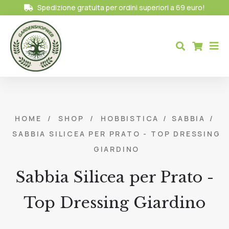
Spedizione gratuita per ordini superiori a 69 euro!
HOME
/
SHOP
/
HOBBISTICA
/
SABBIA
/
SABBIA SILICEA PER PRATO - TOP DRESSING
GIARDINO
Sabbia Silicea per Prato -
Top Dressing Giardino