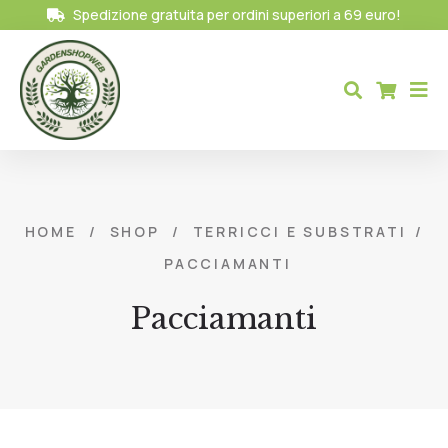
Spedizione gratuita per ordini superiori a 69 euro!
HOME
/
SHOP
/
TERRICCI E SUBSTRATI
/
PACCIAMANTI
Pacciamanti