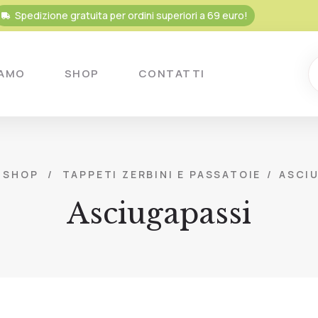
Spedizione gratuita per ordini superiori a 69 euro!
IAMO
SHOP
CONTATTI
SHOP
/
TAPPETI ZERBINI E PASSATOIE
/
ASCI
Asciugapassi