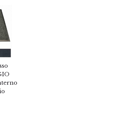
sso
GIO
nterno
io