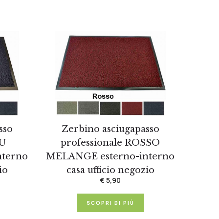
sso
Zerbino asciugapasso
LU
professionale ROSSO
nterno
MELANGE esterno-interno
io
casa ufficio negozio
€ 5,90
SCOPRI DI PIÙ