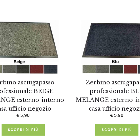
rbino asciugapasso
Zerbino asciugapa
ofessionale BEIGE
professionale B
GE esterno-interno
MELANGE esterno-i
asa ufficio negozio
casa ufficio negoz
€ 5,90
€ 5,90
SCOPRI DI PIÙ
SCOPRI DI PIÙ