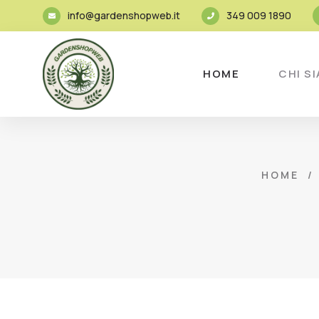
info@gardenshopweb.it
349 009 1890
HOME
CHI S
HOME
/