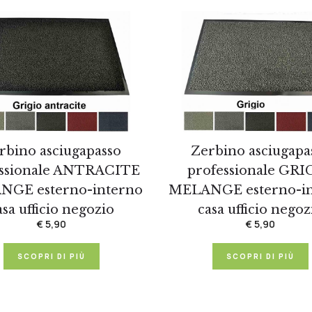
rbino asciugapasso
Zerbino asciugapa
essionale ANTRACITE
professionale GRI
GE esterno-interno
MELANGE esterno-i
asa ufficio negozio
casa ufficio negoz
€ 5,90
€ 5,90
SCOPRI DI PIÙ
SCOPRI DI PIÙ