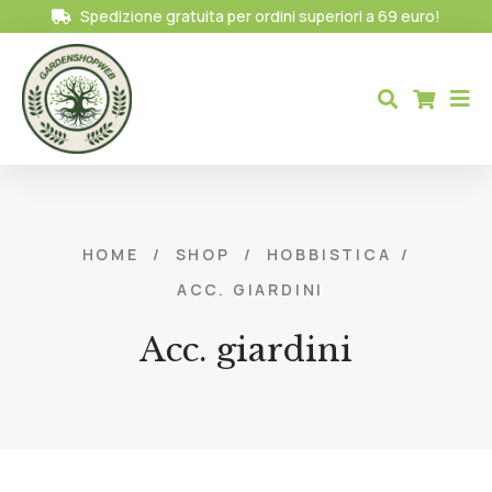
Spedizione gratuita per ordini superiori a 69 euro!
HOME
/
SHOP
/
HOBBISTICA
/
ACC. GIARDINI
Acc. giardini