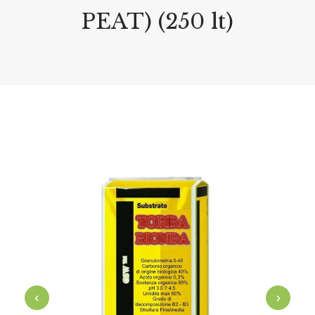
PEAT) (250 lt)
‹
›