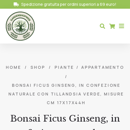
Spedizione gratuita per ordini superiori a 69 euro!
HOME
/
SHOP
/
PIANTE
/
APPARTAMENTO
/
BONSAI FICUS GINSENG, IN CONFEZIONE
NATURALE CON TILLANDSIA VERDE, MISURE
CM 17X17X44H
Bonsai Ficus Ginseng, in