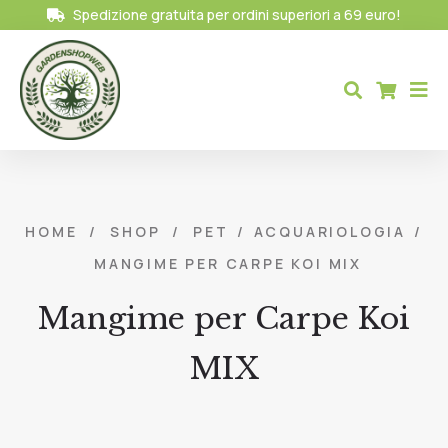
Spedizione gratuita per ordini superiori a 69 euro!
HOME
/
SHOP
/
PET
/
ACQUARIOLOGIA
/
MANGIME PER CARPE KOI MIX
Mangime per Carpe Koi
MIX