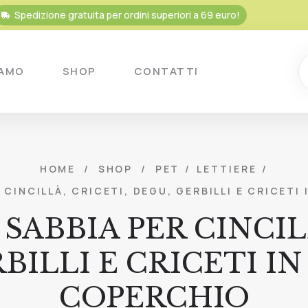
Spedizione gratuita per ordini superiori a 69 euro!
IAMO
SHOP
CONTATTI
HOME
/
SHOP
/
PET
/
LETTIERE
/
CINCILLÀ, CRICETI, DEGU, GERBILLI E CRICETI
SABBIA PER CINCILL
BILLI E CRICETI I
COPERCHIO