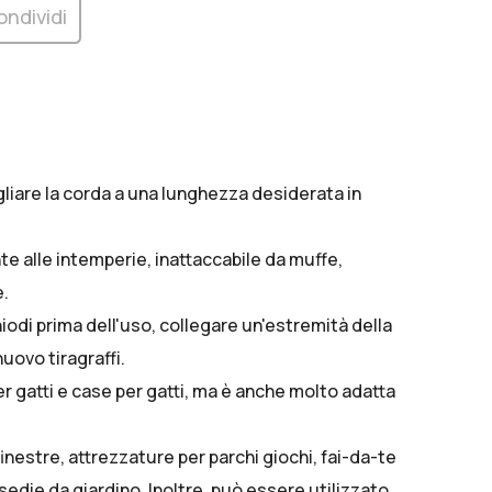
ondividi
liare la corda a una lunghezza desiderata in
nte alle intemperie, inattaccabile da muffe,
e.
iodi prima dell'uso, collegare un'estremità della
nuovo tiragraffi.
er gatti e case per gatti, ma è anche molto adatta
nestre, attrezzature per parchi giochi, fai-da-te
 sedie da giardino. Inoltre, può essere utilizzato