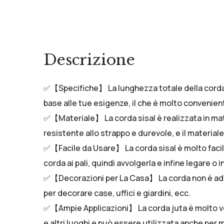
Descrizione
✅【Specifiche】 La lunghezza totale della corda c
base alle tue esigenze, il che è molto convenien
✅【Materiale】 La corda sisal è realizzata in mater
resistente allo strappo e durevole, e il materia
✅【Facile da Usare】 La corda sisal è molto facile
corda ai pali, quindi avvolgerla e infine legare o 
✅【Decorazioni per La Casa】 La corda non è adatta 
per decorare case, uffici e giardini, ecc.
✅【Ampie Applicazioni】 La corda juta è molto vers
e altri luoghi e può essere utilizzata anche per m