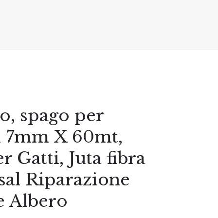
o, spago per
i 7mm X 60mt,
r Gatti, Juta fibra
isal Riparazione
e Albero