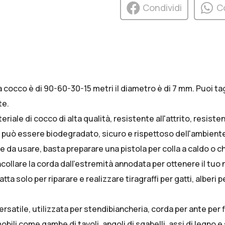
Condividi
C
occo è di 90-60-30-15 metri il diametro è di 7 mm. Puoi tag
te.
iale di cocco di alta qualità, resistente all'attrito, resiste
le può essere biodegradato, sicuro e rispettoso dell'ambient
 da usare, basta preparare una pistola per colla a caldo o ch
incollare la corda dall'estremità annodata per ottenere il tuo 
solo per riparare e realizzare tiragraffi per gatti, alberi p
atile, utilizzata per stendibiancheria, corda per ante per fi
obili come gambe di tavoli, angoli di sgabelli, assi di legno e