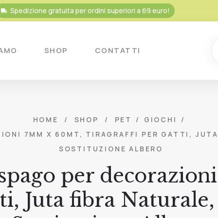
Spedizione gratuita per ordini superiori a 69 euro!
IAMO
SHOP
CONTATTI
HOME
/
SHOP
/
PET
/
GIOCHI
/
NI 7MM X 60MT, TIRAGRAFFI PER GATTI, JUTA 
SOSTITUZIONE ALBERO
spago per decorazio
ti, Juta fibra Naturale