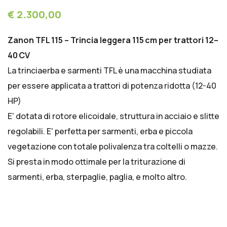
€ 2.300,00
Zanon TFL 115 – Trincia leggera 115 cm per trattori 12–
40 CV
La trinciaerba e sarmenti TFL è una macchina studiata
per essere applicata a trattori di potenza ridotta (12-40
HP)
E' dotata di rotore elicoidale, struttura in acciaio e slitte
regolabili. E' perfetta per sarmenti, erba e piccola
vegetazione con totale polivalenza tra coltelli o mazze.
Si presta in modo ottimale per la triturazione di
sarmenti, erba, sterpaglie, paglia, e molto altro.