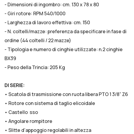
- Dimensioni di ingombro: cm. 130 x 78 x 80
- Giri rotore: RPM 540/1000
- Larghezza di lavoro effettiva: cm. 150
- N. coltelli/mazze: preferenza da specificare in fase di
ordine (44 coltelli / 22 mazze)
- Tipologia e numero di cinghie utilizzate: n.2 cinghie
BX39
- Peso della Trincia: 205 Kg
DI SERIE:
• Scatola di trasmissione con ruota libera PTO 1 3/8” Z6
• Rotore con sistema di taglio elicoidale
• Castello sso
• Angolare rompitore
• Slitte d’appoggio regolabili in altezza