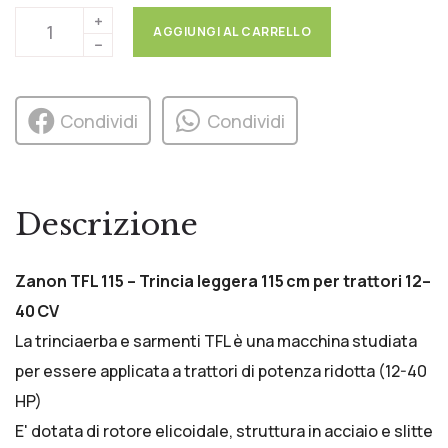
AGGIUNGI AL CARRELLO
Condividi
Condividi
Descrizione
Zanon TFL 115 – Trincia leggera 115 cm per trattori 12–
40 CV
La trinciaerba e sarmenti TFL è una macchina studiata
per essere applicata a trattori di potenza ridotta (12-40
HP)
E' dotata di rotore elicoidale, struttura in acciaio e slitte